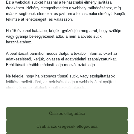
Ez a weboldal sütiket használ a felhasználói élmény javítása
érdekében. Néhány elengedhetetlen a webhely működéséhez, míg
mások segítenek elemezni és javítani a felhasználói élményt. Kérjük,
tekintse át lehetőségeit, és válasszon.
„Egyben vagyok“ Komplex
Ha 16 évesnél fiatalabb, kérjük, győződjön meg arról, hogy szülője
testi & lelki megújulás
vagy gyámja beleegyezését adta, a nem alapvető sütik
használatához.
25000,00
Ft
A beállításait bármikor módosíthatja, a további információkért az
Kosárba teszem
adatkezelésről, kérjük, olvassa el adatvédelmi szabályzatunkat.
Beállításait később módosíthatja megváltoztathatja.
Ne feledje, hogy ha bizonyos típusú sütik, vagy szolgáltatások
letiltása mellett dönt, az befolyásolhatja a webhely által nyújtott
élményét és az általunk kínált szolgáltatásokat.
Alapvető
Az alapvető sütik és szolgáltatások biztosítják az oldal megfelelő
működéséhez. Ezek a sütik és szolgáltatások a GDPR szerint nem
Összes elfogadása
igénylik a felhasználó hozzájárulását.
Részletek megjelenítése
Csak a szükségesek elfogadása
Kezdőlap
Masszázsok
Blog
Kapcsolat
Statisztikai