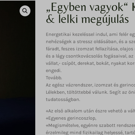
„Egyben vagyok“ 
& lelki megújulás
Energetikai kezeléssel indul, ami felér eg
nehézségek a stressz oldásában, és a sze
fáradt, feszes izomzat fellazítása, olajo
és a lágy csontkovácsolás fogásaival, az 
vállat,- csípőt, derekat, bokát, nyakat ko
engedi.
Tovább.
Az egész vázrendszer, izomzat és gerincos
Lélekben, töltöttebbé válunk. Segít az ö
tudatosságban.
+Az első alkalom után észre vehető a válto
+Egyenes gerincoszlop,
+Megismételve, egyénre szabott rendsze
érzelmileg mind fizikailag helyessé, tartó