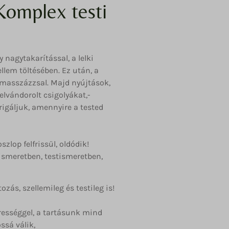
Komplex testi
y nagytakarítással, a lelki
llem töltésében. Ez után, a
s masszázzsal. Majd nyújtások,
elvándorolt csigolyákat,-
rrigáljuk, amennyire a tested
zlop felfrissül, oldódik!
nismeretben, testismeretben,
zás, szellemileg és testileg is!
rességgel, a tartásunk mind
ssá válik,