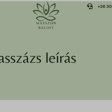
+36 30
sszázs leírás