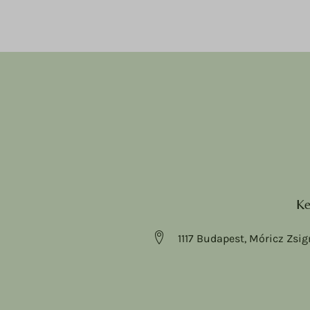
Ke
1117 Budapest, Móricz Zsig