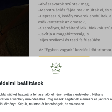
+Alvászavarok szűntek meg,
+Menstruációs fájdalmak múltak el, és c
+Depresszió, kedély zavarok enyhültek, 
csökkentettek az orvosok,
+Személyes, hátráltató lelki blokkok sz
+Javítja a magabiztosság is.
Teljes szellemi és testi felfrissülés!
Az “Egyben vagyok” kezelés időtartama: 
IDŐPONTFOGLALÁS
édelmi beállítások
ldal sütiket használ a felhasználói élmény javítása érdekében. Néhány
tetlen a webhely működéséhez, míg mások segítenek elemezni és javítani a
Kapcsolódó masszázsok
lói élményt. Kérjük, tekintse át lehetőségeit, és válasszon.