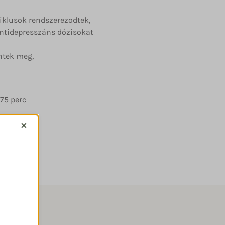
iklusok rendszereződtek,
antidepresszáns dózisokat
űntek meg,
75 perc
×