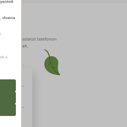
gyezését
k, olvassa
z
led a kapcsolatot telefonon
.
léssel várlak.
zek a
k
atba
, például