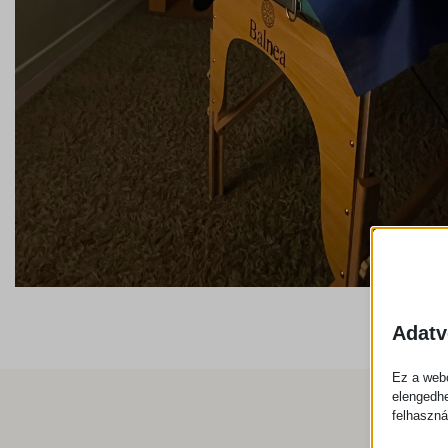
Adatv
Ez a webo
elengedhe
felhaszná