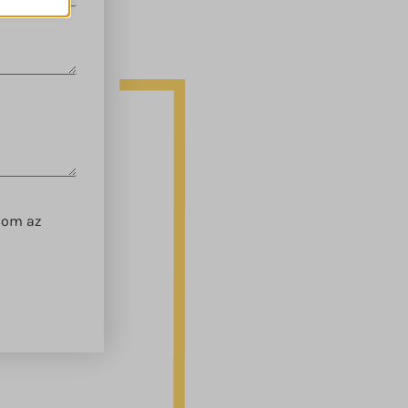
ek nem
dom az