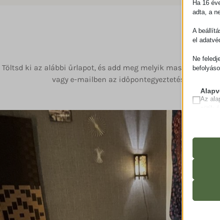
Ha 16 éve
adta, a n
Id
A beállít
el adatvé
Ne feledj
Töltsd ki az alábbi űrlapot, és add meg melyik masszázskeze
befolyáso
vagy e-mailben az időpontegyeztetéshez. Így b
Alapv
Az ala
sütik 
Statis
A stat
mhcook
lehető
woocom
látoga
woocom
Médi
wordpre
Ezek a
mp_*_m
wordpre
beágya
sbjs_cu
wp_woo