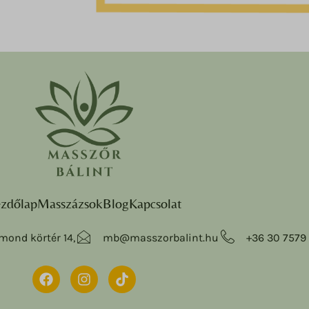
zdőlap
Masszázsok
Blog
Kapcsolat
mond körtér 14,
mb@masszorbalint.hu
+36 30 7579