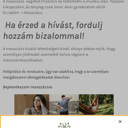
A masszázs segíthet frissíteni és feltöltődni a munka után. Teljesen
kikapcsalni, és tényleg csak lenni. Akár gondolatok nélük.
Én időért -> Masszázs.
Ha érzed a hívást, fordulj
hozzám bizalommal!
A masszázs kiváló lehetőségeit kínál, előnye abban rejlik, hogy
személyes jóléttedet szemelőtt tartva végzem a
masszázskezeléseket.
Felépítése és rendszere, úgy van alakítva, hogy a te személyes
mozgásszervi támogatásodat ékesítse!
Bejelentkezem masszázsra
×