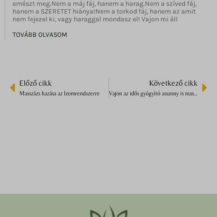
emészt meg.Nem a máj fáj, hanem a harag.Nem a szíved fáj,
hanem a SZERETET hiánya!Nem a torkod fáj, hanem az amit
nem fejezel ki, vagy haraggal mondasz el! Vajon mi áll
TOVÁBB OLVASOM
Előző cikk
Következő cikk
Masszázs hazása az Izomrendszerre
Vajon az idős gyógyító asszony is maszírozott?