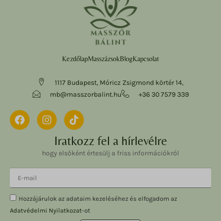
Kezdőlap
Masszázsok
Blog
Kapcsolat
1117 Budapest, Móricz Zsigmond körtér 14,
mb@masszorbalint.hu
+36 30 7579 339
Iratkozz fel a hírlevélre
hogy elsőként értesülj a friss információkról
Hozzájárulok az adataim kezeléséhez és elfogadom az
Adatvédelmi Nyilatkozat
-ot