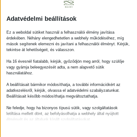
Adatvédelmi beállítások
Ez a weboldal sütiket használ a felhasználói élmény javítása
Többi bejegyzés
érdekében. Néhány elengedhetetlen a webhely működéséhez, míg
mások segítenek elemezni és javítani a felhasználói élményt. Kérjük,
tekintse át lehetőségeit, és válasszon.
Ha 16 évesnél fiatalabb, kérjük, győződjön meg arról, hogy szülője
vagy gyámja beleegyezését adta, a nem alapvető sütik
használatához.
A beállításait bármikor módosíthatja, a további információkért az
adatkezelésről, kérjük, olvassa el adatvédelmi szabályzatunkat.
Beállításait később módosíthatja megváltoztathatja.
Ne feledje, hogy ha bizonyos típusú sütik, vagy szolgáltatások
letiltása mellett dönt, az befolyásolhatja a webhely által nyújtott
Előfordult már, hogy kételkedtél magadban? – Nyugi,
élményét és az általunk kínált szolgáltatásokat.
nekem is.
Alapvető
Masszőr Bálint
2025.03.27.