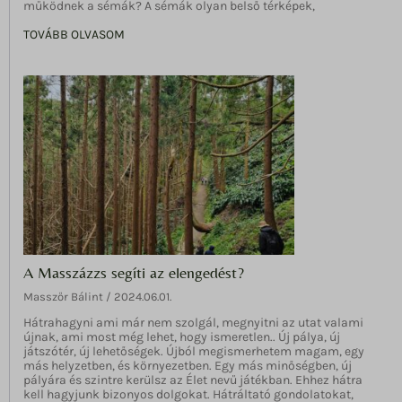
működnek a sémák? A sémák olyan belső térképek,
tk_ai
lang
TOVÁBB OLVASOM
tk_qs
static.xx.fbcdn.net
www.gstatic.com
A Masszázzs segíti az elengedést?
Masszőr Bálint
2024.06.01.
Hátrahagyni ami már nem szolgál, megnyitni az utat valami
újnak, ami most még lehet, hogy ismeretlen.. Új pálya, új
játszótér, új lehetőségek. Újból megismerhetem magam, egy
más helyzetben, és környezetben. Egy más minőségben, új
pályára és szintre kerülsz az Élet nevű játékban. Ehhez hátra
kell hagyjunk bizonyos dolgokat. Hátráltató gondolatokat,