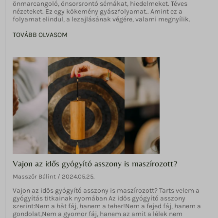
önmarcangoló, önsorsrontó sémákat, hiedelmeket. Téves
nézeteket. Ez egy kőkemény gyászfolyamat.. Amint ez a
folyamat elindul, a lezajlásának végére, valami megnyílik.
TOVÁBB OLVASOM
Vajon az idős gyógyító asszony is maszírozott?
Masszőr Bálint
2024.05.25.
Vajon az idős gyógyító asszony is maszírozott? Tarts velem a
gyógyítás titkainak nyomában Az idős gyógyító asszony
szerint:Nem a hàt fáj, hanem a teher!Nem a fejed fáj, hanem a
gondolat,Nem a gyomor fáj, hanem az amit a lélek nem