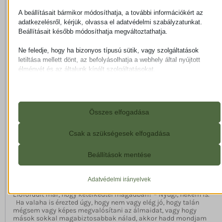
A beállításait bármikor módosíthatja, a további információkért az
adatkezelésről, kérjük, olvassa el adatvédelmi szabályzatunkat.
Beállításait később módosíthatja megváltoztathatja.
Ne feledje, hogy ha bizonyos típusú sütik, vagy szolgáltatások
letiltása mellett dönt, az befolyásolhatja a webhely által nyújtott
élményét és az általunk kínált szolgáltatásokat.
Alapvető
Az alapvető sütik és szolgáltatások biztosítják az oldal megfelelő
működéséhez. Ezek a sütik és szolgáltatások a GDPR szerint nem
Összes elfogadása
igénylik a felhasználó hozzájárulását.
Részletek megjelenítése
Csak a szükségesek elfogadása
Statisztikai
A statisztikai sütik és szolgáltatások felhasználási információkat
mhcookie
Beállítások mentése
Előfordult már, hogy kételkedtél magadban? – Nyugi,
gyűjtenek, amelyek lehetővé teszik számunkra, hogy betekintést
nekem is.
woocommerce_cart_hash
nyerjünk abba, hogyan lépnek kapcsolatba látogatóink a
weboldalunkkal.
Adatvédelmi irányelvek
Masszőr Bálint
2025.03.27.
woocommerce_items_in_cart
Részletek megjelenítése
Előfordult már, hogy kételkedtél magadban? – Nyugi, nekem is.
wordpress_logged_in_*
Ha valaha is érezted úgy, hogy nem vagy elég jó, hogy talán
Média
mégsem vagy képes megvalósítani az álmaidat, vagy hogy
wordpress_test_cookie
Ezek a sütik és szolgáltatások szükségesek egyes média elemek
mp_*_mixpanel
mások sokkal magabiztosabbak nálad, akkor hadd mondjam
megjelenítéséhez, például beágyazott videók, térképek, közösségi