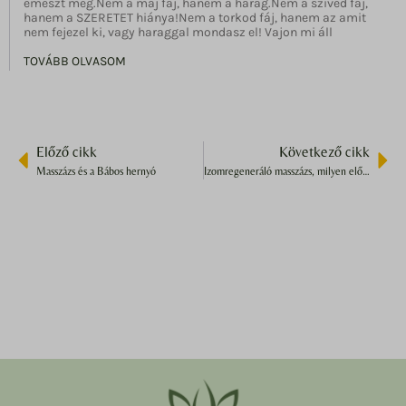
emészt meg.Nem a máj fáj, hanem a harag.Nem a szíved fáj,
hanem a SZERETET hiánya!Nem a torkod fáj, hanem az amit
nem fejezel ki, vagy haraggal mondasz el! Vajon mi áll
TOVÁBB OLVASOM
Előző cikk
Következő cikk
Masszázs és a Bábos hernyó
Izomregeneráló masszázs, milyen előnyökkel jár számodra, példák amik változtak hatására.: