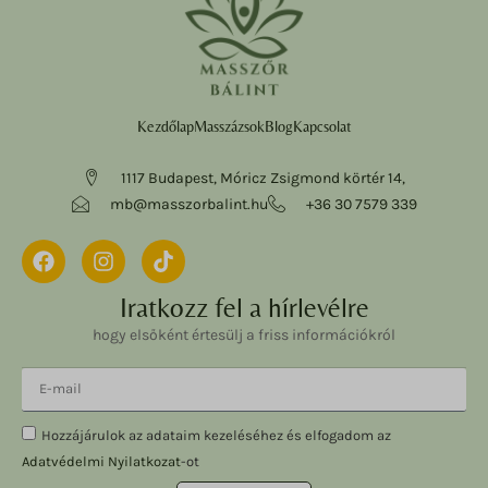
Kezdőlap
Masszázsok
Blog
Kapcsolat
1117 Budapest, Móricz Zsigmond körtér 14,
mb@masszorbalint.hu
+36 30 7579 339
Iratkozz fel a hírlevélre
hogy elsőként értesülj a friss információkról
Hozzájárulok az adataim kezeléséhez és elfogadom az
Adatvédelmi Nyilatkozat
-ot