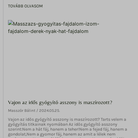
TOVÁBB OLVASOM
Vajon az idős gyógyító asszony is maszírozott?
Masszőr Bálint
2024.05.25.
Vajon az idős gyógyító asszony is maszírozott? Tarts velem a
gyógyítás titkainak nyomában Az idős gyógyító asszony
szerint:Nem a hàt fáj, hanem a teher!Nem a fejed fáj, hanem a
gondolat,Nem a gyomor fáj, hanem az amit a lélek nem