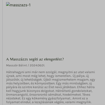
A Masszázzs segíti az elengedést?
Masszőr Bálint
2024.06.01.
Hátrahagyni ami már nem szolgál, megnyitni az utat valami
újnak, ami most még lehet, hogy ismeretlen.. Új pálya, új
játszótér, új lehetőségek. Újból megismerhetem magam, egy
más helyzetben, és környezetben. Egy más minőségben, új
pályára és szintre kerülsz az Élet nevű játékban. Ehhez hátra
kell hagyjunk bizonyos dolgokat. Hátráltató gondolatokat,
önmarcangoló, önsorsrontó sémákat, hiedelmeket. Téves
nézeteket. Ez egy kőkemény gyászfolyamat.. Amint ez a
folyamat elindul, a lezajlásának végére, valami megnyílik.