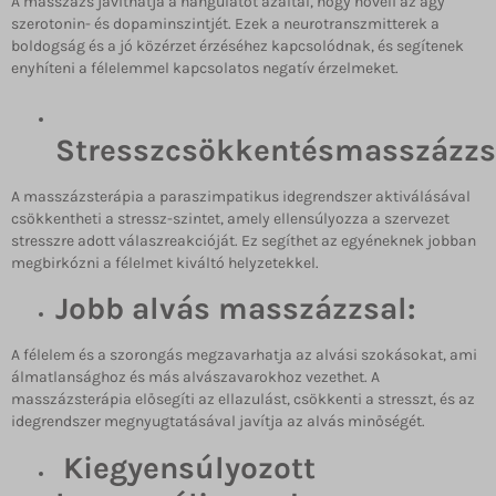
A masszázs javíthatja a hangulatot azáltal, hogy növeli az agy
szerotonin- és dopaminszintjét. Ezek a neurotranszmitterek a
boldogság és a jó közérzet érzéséhez kapcsolódnak, és segítenek
enyhíteni a félelemmel kapcsolatos negatív érzelmeket.
Stresszcsökkentésmasszázzs
A masszázsterápia a paraszimpatikus idegrendszer aktiválásával
csökkentheti a stressz-szintet, amely ellensúlyozza a szervezet
stresszre adott válaszreakcióját. Ez segíthet az egyéneknek jobban
megbirkózni a félelmet kiváltó helyzetekkel.
Jobb alvás masszázzsal:
A félelem és a szorongás megzavarhatja az alvási szokásokat, ami
álmatlansághoz és más alvászavarokhoz vezethet. A
masszázsterápia elősegíti az ellazulást, csökkenti a stresszt, és az
idegrendszer megnyugtatásával javítja az alvás minőségét.
Kiegyensúlyozott