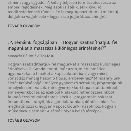
el: nem vagy egyedül. A kétely teljesen természetes része az
wp_woocommerce_session_*
sbjs_current
média posztok, stb.
emberi fejlődésnek. Még azok is átélik, akik kívülről
wp-settings-*
rendíthetetlennek tűnnek. Én is megtapasztaltam. Amikor új
Részletek megjelenítése
sbjs_current_add
dolgokba vágok bele – legyen szó jógáról, coachingról
Egyéb szolgáltatások
wp-settings-time-*
sbjs_first
Ez a kategória minden olyan sütit, domaint és szolgáltatást
TOVÁBB OLVASOM
fonts.gstatic.com
masszorbalint.hu
sbjs_first_add
magában foglal, amelyek nem tartoznak a megadott kategóriákba,
maps.google.com
vagy amelyeket nem kategorizáltak.
www.masszorbalint.hu
sbjs_migrations
„A sémáink fogságában – Hogyan szabadíthatjuk fel
Részletek megjelenítése
sbjs_session
magunkat a masszázs különleges érintéseivel?”
sbjs_udata
Masszőr Bálint
2024.12.10.
__mp_opt_in_out_*
tk_ai
Hogyan szabadíthatjuk fel magunkat a masszázs különleges
lang
érintéseivel?” Gondolkodtál már azon, miért ismétled
tk_qs
static.xx.fbcdn.net
ugyanazokat a hibákat a kapcsolataidban, vagy miért
vonzódsz mindig hasonló típusú emberekhez? Mindannyiunk
www.gstatic.com
életét befolyásolják mélyen gyökerező sémáink, programjaink
amelyek nem mások, mint gyermekkori tapasztalatainkból,
élményeinkből és az ezekből kialakuló hitrendszereinkből
fakadó érzelmi mintázatok. Ezek a „programok” sokszor
öntudatlanul irányítják a gondolatainkat, döntéseinket, és
meghatározzák, hogyan kapcsolódunk másokhoz. Hogyan
működnek a sémák? A sémák olyan belső térképek,
TOVÁBB OLVASOM