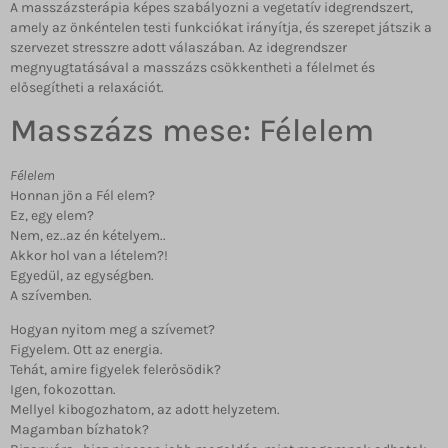
A masszázsterápia képes szabályozni a vegetatív idegrendszert,
amely az önkéntelen testi funkciókat irányítja, és szerepet játszik a
szervezet stresszre adott válaszában. Az idegrendszer
megnyugtatásával a masszázs csökkentheti a félelmet és
elősegítheti a relaxációt.
Masszázs mese: Félelem
Félelem
Honnan jön a Fél elem?
Ez, egy elem?
Nem, ez..az én kételyem..
Akkor hol van a lételem?!
Egyedül, az egységben.
A szívemben.
Hogyan nyitom meg a szívemet?
Figyelem. Ott az energia.
Tehát, amire figyelek felerősödik?
Igen, fokozottan.
Mellyel kibogozhatom, az adott helyzetem.
Magamban bízhatok?