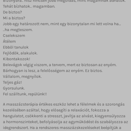
Bizonyára.. hisz nincsen jobb megoldás, mint magamnak adhatok.
Tehát bízhatok.. magamban.
De biztos?
Mi a biztos?
Jobb egy határozott nem, mint egy bizonytalan mi lett volna ha…
..ha megteszem.
Cselekszem
Átélem
Ebből tanulok
Fejlődők, alakulok.
Kibontakozok!
Belevágok végig viszem, a tervem, mert ez biztosan az enyém.
Bárhogyan is lesz, a felelősségem az enyém. Ez biztos.
Vállalom, megnyílok.
Teljes gáz!
Gyorsulunk.
Fel szálltunk, repülünk!!
A masszázsterápia értékes eszköz lehet a félelmek és a szorongás
kezelésében azáltal, hogy elősegíti a relaxációt, fokozza a
hangulatot, csökkenti a stresszt, javítja az alvást, kiegyensúlyozza
a hormonszinteket, befolyásolja az agyműködést és szabályozza az
idegrendszert. Ha a rendszeres masszázskezeléseket beépítjük a