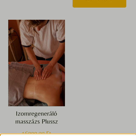
Izomregeneráló
masszázs Plussz
16000,00
Ft