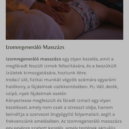
Izomregeneráló Masszázs
Izomregeneráló masszázs
egy olyan kezelés, amit a
megfáradt feszült izmok fellazítására, és a beszűkült
ízületek kimozgatására, hoztunk létre.
Irodai/ ülő, fizikai munkát végzők számára egyaránt
hatékony, a fájdalmak csökkentésében. PL: Váll, derék,
csípő, nyak fájdalmak esetén
Kényeztesse megfeszült és fáradt izmait egy olyan
kezeléssel, amely nem csak a stresszt oldja, hanem
beindítja a szervezet öngyógyító folyamatait, segít a
frekvenciánk emelésében. Az Izomregeneráló masszázs
egy egyénre szabott kezelés, amely testének aktuális