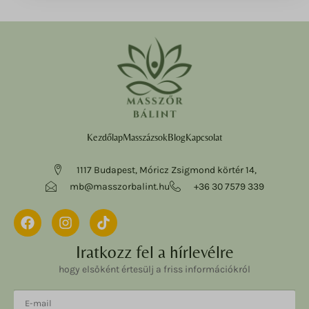
Kezdőlap
Masszázsok
Blog
Kapcsolat
1117 Budapest, Móricz Zsigmond körtér 14,
mb@masszorbalint.hu
+36 30 7579 339
Iratkozz fel a hírlevélre
hogy elsőként értesülj a friss információkról