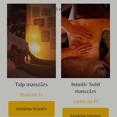
Kapcsolódó masszázsok
Talp masszázs
Intuitív Svéd
masszázs
8500,00
Ft
13000,00
Ft
Kosárba teszem
Kosárba teszem