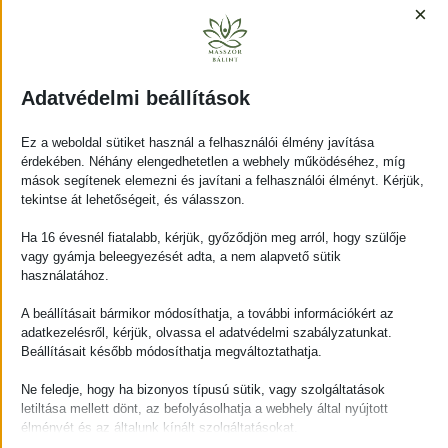
×
Kosárba teszem
Adatvédelmi beállítások
Időpontfoglalás
Ez a weboldal sütiket használ a felhasználói élmény javítása
Töltsd ki az alábbi űrlapot, és add meg melyik
érdekében. Néhány elengedhetetlen a webhely működéséhez, míg
masszázskezelés érdekel! Add meg az adataidat, és
mások segítenek elemezni és javítani a felhasználói élményt. Kérjük,
hamarosan felvesszük veled a kapcsolatot
tekintse át lehetőségeit, és válasszon.
telefonon vagy e-mailben az időpontegyeztetéshez.
Ha 16 évesnél fiatalabb, kérjük, győződjön meg arról, hogy szülője
Így biztosítom, hogy a számodra legmegfelelőbb
vagy gyámja beleegyezését adta, a nem alapvető sütik
időpontban és kezeléssel várlak.
használatához.
A beállításait bármikor módosíthatja, a további információkért az
adatkezelésről, kérjük, olvassa el adatvédelmi szabályzatunkat.
Beállításait később módosíthatja megváltoztathatja.
Ne feledje, hogy ha bizonyos típusú sütik, vagy szolgáltatások
letiltása mellett dönt, az befolyásolhatja a webhely által nyújtott
élményét és az általunk kínált szolgáltatásokat.