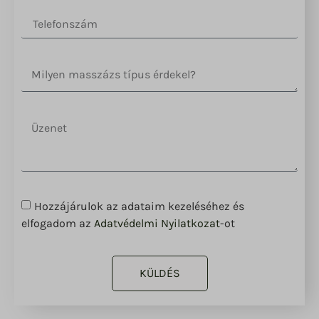
sbjs_udata
__mp_opt_in_out_*
tk_ai
lang
tk_qs
static.xx.fbcdn.net
www.gstatic.com
Hozzájárulok az adataim kezeléséhez és
elfogadom az
Adatvédelmi Nyilatkozat
-ot
KÜLDÉS