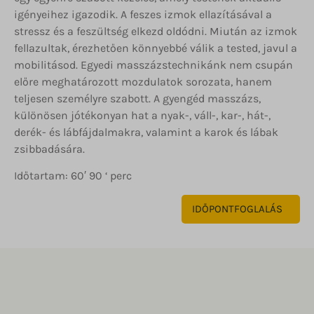
igényeihez igazodik. A feszes izmok ellazításával a
stressz és a feszültség elkezd oldódni. Miután az izmok
fellazultak, érezhetően könnyebbé válik a tested, javul a
mobilitásod. Egyedi masszázstechnikánk nem csupán
előre meghatározott mozdulatok sorozata, hanem
teljesen személyre szabott. A gyengéd masszázs,
különösen jótékonyan hat a nyak-, váll-, kar-, hát-,
derék- és lábfájdalmakra, valamint a karok és lábak
zsibbadására.
Időtartam: 60′ 90 ‘ perc
IDŐPONTFOGLALÁS