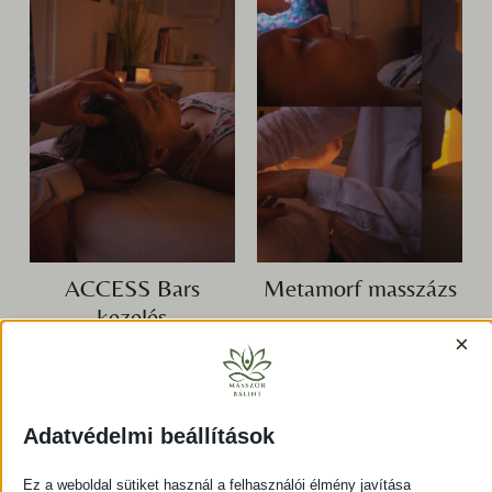
ACCESS Bars
Metamorf masszázs
kezelés
15000,00
Ft
×
15000,00
Ft
Kosárba teszem
Kosárba teszem
Adatvédelmi beállítások
Ez a weboldal sütiket használ a felhasználói élmény javítása