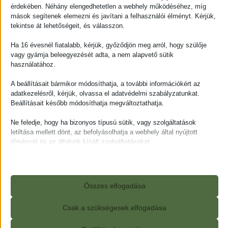
Időpontfoglalás
érdekében. Néhány elengedhetetlen a webhely működéséhez, míg
mások segítenek elemezni és javítani a felhasználói élményt. Kérjük,
Töltsd ki az alábbi űrlapot, és add meg melyik
tekintse át lehetőségeit, és válasszon.
masszázskezelés érdekel! Add meg az adataidat, és
hamarosan felvesszük veled a kapcsolatot
Ha 16 évesnél fiatalabb, kérjük, győződjön meg arról, hogy szülője
vagy gyámja beleegyezését adta, a nem alapvető sütik
telefonon vagy e-mailben az időpontegyeztetéshez.
használatához.
Így biztosítom, hogy a számodra legmegfelelőbb
időpontban és kezeléssel várlak.
A beállításait bármikor módosíthatja, a további információkért az
adatkezelésről, kérjük, olvassa el adatvédelmi szabályzatunkat.
Beállításait később módosíthatja megváltoztathatja.
Ne feledje, hogy ha bizonyos típusú sütik, vagy szolgáltatások
letiltása mellett dönt, az befolyásolhatja a webhely által nyújtott
élményét és az általunk kínált szolgáltatásokat.
Alapvető
Az alapvető sütik és szolgáltatások biztosítják az oldal megfelelő
működéséhez. Ezek a sütik és szolgáltatások a GDPR szerint nem
Összes elfogadása
igénylik a felhasználó hozzájárulását.
Részletek megjelenítése
Csak a szükségesek elfogadása
Statisztikai
A statisztikai sütik és szolgáltatások felhasználási információkat