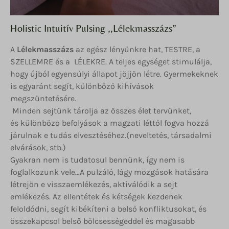
Holistic Intuitív Pulsing ,,Lélekmasszázs”
A
Lélekmasszázs
az egész lényünkre hat, TESTRE, a
SZELLEMRE és a LÉLEKRE. A teljes egységet stimulálja,
hogy újból egyensúlyi állapot jöjjön létre. Gyermekeknek
is egyaránt segít, különböző kihívások
megszüntetésére.
Minden sejtünk tárolja az összes élet tervünket,
és különböző befolyások a magzati léttől fogva hozzá
járulnak e tudás elvesztéséhez.(neveltetés, társadalmi
elvárások, stb.)
Gyakran nem is tudatosul bennünk, így nem is
foglalkozunk vele…A pulzáló, lágy mozgások hatására
létrejön e visszaemlékezés, aktiválódik a sejt
emlékezés. Az ellentétek és kétségek kezdenek
feloldódni, segít kibékíteni a belső konfliktusokat, és
összekapcsol belső bölcsességeddel és magasabb