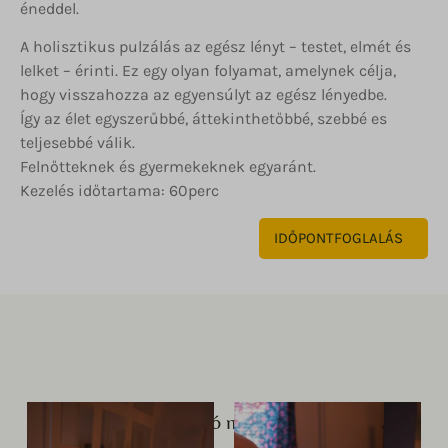
éneddel.
A holisztikus pulzálás az egész lényt – testet, elmét és
lelket – érinti. Ez egy olyan folyamat, amelynek célja,
hogy visszahozza az egyensúlyt az egész lényedbe.
Így az élet egyszerűbbé, áttekinthetőbbé, szebbé es
teljesebbé válik.
Felnőtteknek és gyermekeknek egyaránt.
Kezelés időtartama: 60perc
IDŐPONTFOGLALÁS
Kapcsolódó masszázsok