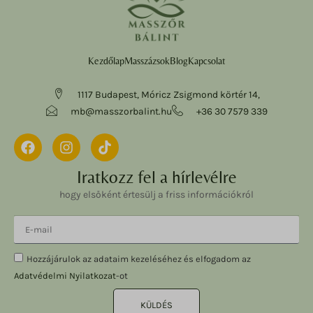
Kezdőlap
Masszázsok
Blog
Kapcsolat
1117 Budapest, Móricz Zsigmond körtér 14,
mb@masszorbalint.hu
+36 30 7579 339
Iratkozz fel a hírlevélre
hogy elsőként értesülj a friss információkról
Hozzájárulok az adataim kezeléséhez és elfogadom az
Adatvédelmi Nyilatkozat
-ot
KÜLDÉS